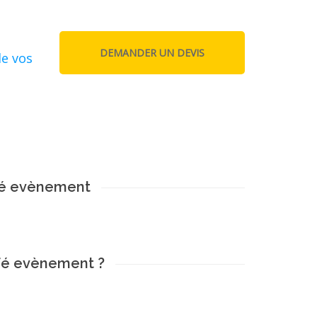
de vos
fé evènement
afé evènement ?