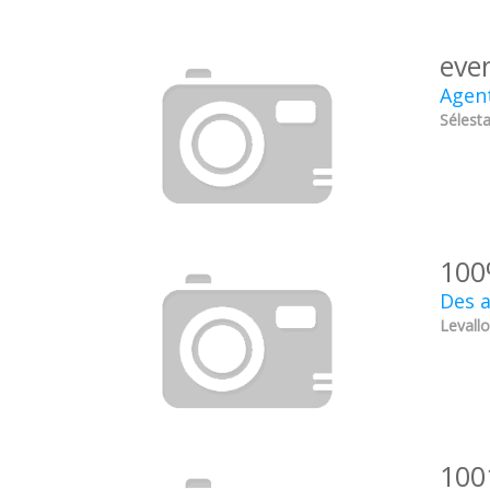
eve
Agent
Sélesta
100
Des a
Levallo
100