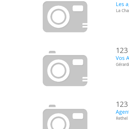
Les a
La Chap
123
Vos 
Gérard
123
Agent
Rethel 