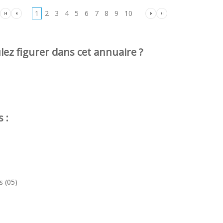
1
2
3
4
5
6
7
8
9
10
lez figurer dans cet annuaire ?
 :
s (05)