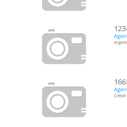
123
Agent
Argente
166
Agent
Créteil