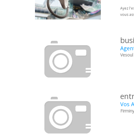
Ayez l'e
vous as
bus
Agent
Vesoul
ent
Vos A
Firminy