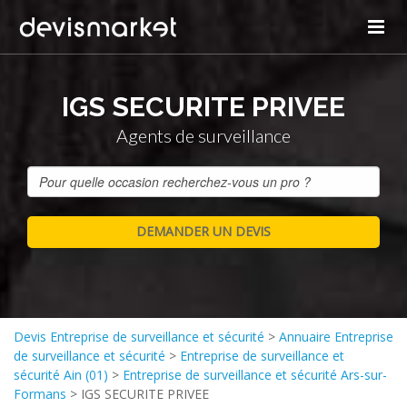
IGS SECURITE PRIVEE
Agents de surveillance
Devis Entreprise de surveillance et sécurité
>
Annuaire Entreprise
de surveillance et sécurité
>
Entreprise de surveillance et
sécurité Ain (01)
>
Entreprise de surveillance et sécurité Ars-sur-
Formans
>
IGS SECURITE PRIVEE